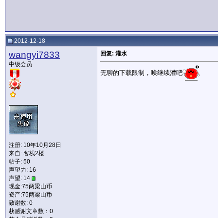
2012-12-18
wangyi7833
回复: 灌水
中级会员
无聊的下载限制，唉继续灌吧
注册: 10年10月28日
来自: 客栈2楼
帖子: 50
声望力:
16
声望: 14
现金:75两梁山币
资产:75两梁山币
致谢数: 0
获感谢文章数：0