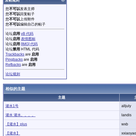
发帖规则
您
不可以
发表主师
您
不可以
回复帖子
您
不可以
上传附件
您
不可以
编辑自己的帖子
论坛
启用
vB 代码
论坛
启用
表情图标
论坛
启用
[IMG] 代码
论坛
禁用
HTML 代码
Trackbacks
are
启用
Pingbacks
are
启用
Refbacks
are
启用
论坛规则
相似的主题
主题
灌水1号
alljuly
灌水 灌水。。。。
landis
【灌水】plus
wxb
【灌水】
xxiaoya