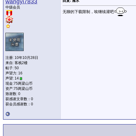
wangyi7833
回复: 灌水
中级会员
无聊的下载限制，唉继续灌吧
注册: 10年10月28日
来自: 客栈2楼
帖子: 50
声望力:
16
声望: 14
现金:75两梁山币
资产:75两梁山币
致谢数: 0
获感谢文章数：0
获会员感谢数：0