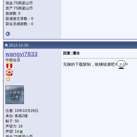
现金:75两梁山币
资产:75两梁山币
致谢数: 0
获感谢文章数：0
获会员感谢数：0
2012-12-26
wangyi7833
回复: 灌水
中级会员
无聊的下载限制，唉继续灌吧
注册: 10年10月28日
来自: 客栈2楼
帖子: 50
声望力:
16
声望: 14
现金:75两梁山币