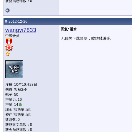
获会员感谢数：0
2012-12-26
wangyi7833
回复: 灌水
中级会员
无聊的下载限制，唉继续灌吧
注册: 10年10月28日
来自: 客栈2楼
帖子: 50
声望力:
16
声望: 14
现金:75两梁山币
资产:75两梁山币
致谢数: 0
获感谢文章数：0
获会员感谢数：0