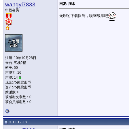
wangyi7833
回复: 灌水
中级会员
无聊的下载限制，唉继续灌吧
注册: 10年10月28日
来自: 客栈2楼
帖子: 50
声望力:
16
声望: 14
现金:75两梁山币
资产:75两梁山币
致谢数: 0
获感谢文章数：0
获会员感谢数：0
2012-12-18