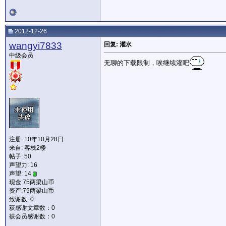
2012-12-26
wangyi7833
回复: 灌水
中级会员
无聊的下载限制，唉继续灌吧
注册: 10年10月28日
来自: 客栈2楼
帖子: 50
声望力:
16
声望: 14
现金:75两梁山币
资产:75两梁山币
致谢数: 0
获感谢文章数：0
获会员感谢数：0