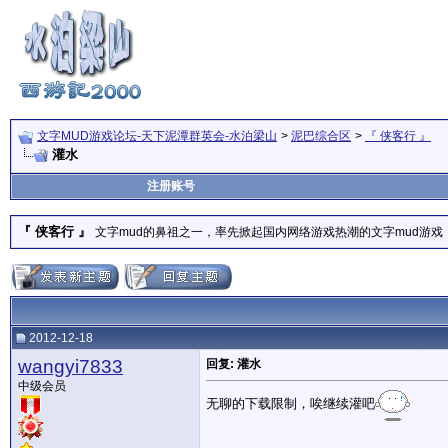
文字MUD游戏论坛-天下泥潭群英会-水泊梁山
>
泥巴综合区
>
『 侠客行 』
灌水
注册账号
『 侠客行 』
文字mud的鼻祖之一，率先掀起国内网络游戏热潮的文字mud游戏
2012-12-18
wangyi7833
回复: 灌水
中级会员
无聊的下载限制，唉继续灌吧