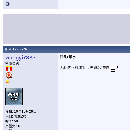
2012-12-26
wangyi7833
回复: 灌水
中级会员
无聊的下载限制，唉继续灌吧
注册: 10年10月28日
来自: 客栈2楼
帖子: 50
声望力:
16