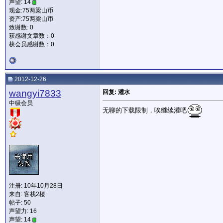
声望: 14
现金:75两梁山币
资产:75两梁山币
致谢数: 0
获感谢文章数：0
获会员感谢数：0
2012-12-26
wangyi7833
回复: 灌水
中级会员
无聊的下载限制，唉继续灌吧
注册: 10年10月28日
来自: 客栈2楼
帖子: 50
声望力:
16
声望: 14