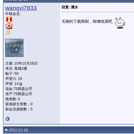
wangyi7833
回复: 灌水
中级会员
无聊的下载限制，唉继续灌吧
注册: 10年10月28日
来自: 客栈2楼
帖子: 50
声望力:
16
声望: 14
现金:75两梁山币
资产:75两梁山币
致谢数: 0
获感谢文章数：0
获会员感谢数：0
2012-12-18