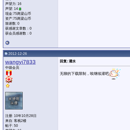
声望力:
16
声望: 14
现金:75两梁山币
资产:75两梁山币
致谢数: 0
获感谢文章数：0
获会员感谢数：0
2012-12-26
wangyi7833
回复: 灌水
中级会员
无聊的下载限制，唉继续灌吧
注册: 10年10月28日
来自: 客栈2楼
帖子: 50