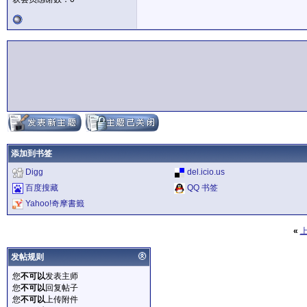
添加到书签
Digg
del.icio.us
百度搜藏
QQ 书签
Yahoo!奇摩書籤
«
发帖规则
您
不可以
发表主师
您
不可以
回复帖子
您
不可以
上传附件