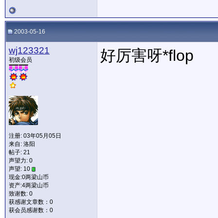
2003-05-16
wj123321
好厉害呀*flop
初级会员
注册: 03年05月05日
来自: 洛阳
帖子: 21
声望力:
0
声望: 10
现金:0两梁山币
资产:4两梁山币
致谢数: 0
获感谢文章数：0
获会员感谢数：0