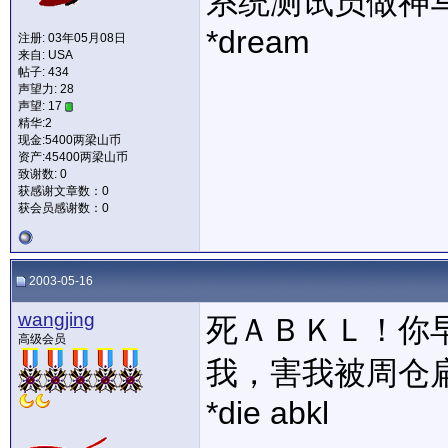
系统测试员做神
*dream
注册: 03年05月08日
来自: USA
帖子: 434
声望力:
28
声望: 17
精华:2
现金:5400两梁山币
资产:45400两梁山币
致谢数: 0
获感谢文章数：0
获会员感谢数：0
2003-05-16
wangjing
死ＡＢＫＬ！你
高级会员
我，害我被周仓
*die abkl