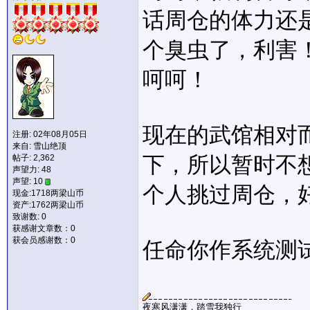
话周仓的体力还
个臭虫了，利害
呵呵！
现在的武馆相对
注册: 02年08月05日
来自: 雪山绝顶
下，所以暂时不
帖子: 2,362
声望力:
48
声望: 10
个人挑过周仓，好
现金:1718两梁山币
资产:1762两梁山币
致谢数: 0
获感谢文章数：0
获会员感谢数：0
任命你作系统测试员吧
夜寒风潇潇，踏雪我独行