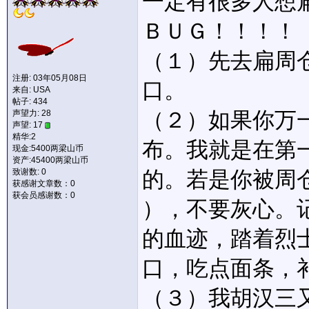
一定有很多人想
ＢＵＧ！！！！
（１）先去扁周
注册: 03年05月08日
口。
来自: USA
帖子: 434
（２）如果你万
声望力:
28
声望: 17
精华:2
布。我就是在第
现金:5400两梁山币
资产:45400两梁山币
致谢数: 0
的。若是你被周仓
获感谢文章数：0
获会员感谢数：0
），不要灰心。
的血迹，踏着烈
口，吃点面条，
（３）我胡汉三