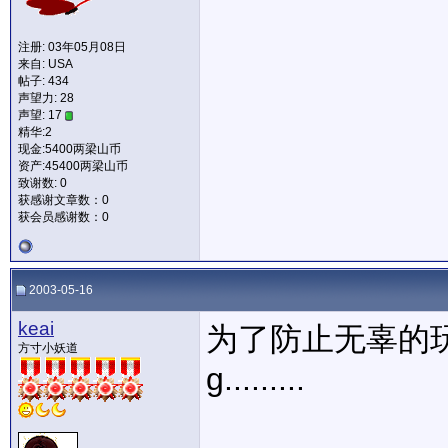
注册: 03年05月08日
来自: USA
帖子: 434
声望力:
28
声望: 17
精华:2
现金:5400两梁山币
资产:45400两梁山币
致谢数: 0
获感谢文章数：0
获会员感谢数：0
2003-05-16
keai
为了防止无辜的
方寸小妖道
g.........