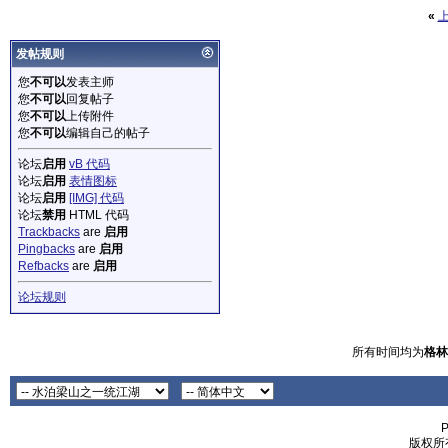
«
发帖规则
您
不可以
发表主师
您
不可以
回复帖子
您
不可以
上传附件
您
不可以
编辑自己的帖子
论坛
启用
vB 代码
论坛
启用
表情图标
论坛
启用
[IMG] 代码
论坛
禁用
HTML 代码
Trackbacks
are
启用
Pingbacks
are
启用
Refbacks
are
启用
论坛规则
所有时间均为
格林
P
版权所有