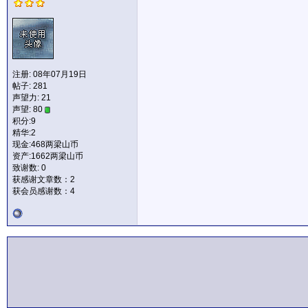
注册: 08年07月19日
帖子: 281
声望力:
21
声望: 80
积分:9
精华:2
现金:468两梁山币
资产:1662两梁山币
致谢数: 0
获感谢文章数：2
获会员感谢数：4