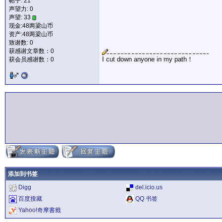
帖子: 21
声望力:
0
声望: 33
现金:48两梁山币
资产:48两梁山币
致谢数: 0
获感谢文章数：0
I cut down anyone in my path！
获会员感谢数：0
添加到书签
Digg
del.icio.us
百度搜藏
QQ 书签
Yahoo!奇摩書籤