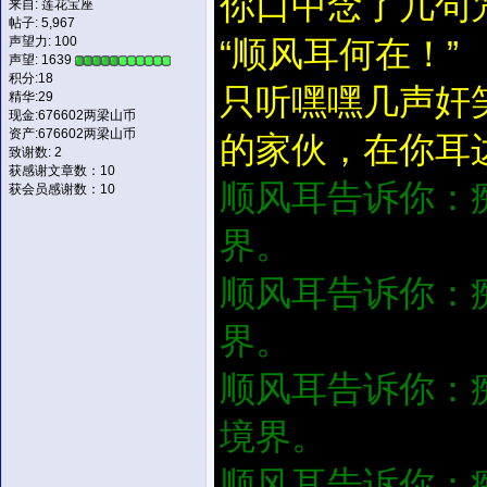
你口中念了几句
来自: 莲花宝座
帖子: 5,967
声望力:
100
“顺风耳何在！”
声望: 1639
积分:18
只听嘿嘿几声奸
精华:29
现金:676602两梁山币
资产:676602两梁山币
的家伙，在你耳
致谢数: 2
获感谢文章数：10
顺风耳告诉你：
获会员感谢数：10
界。
顺风耳告诉你：
界。
顺风耳告诉你：
境界。
顺风耳告诉你：