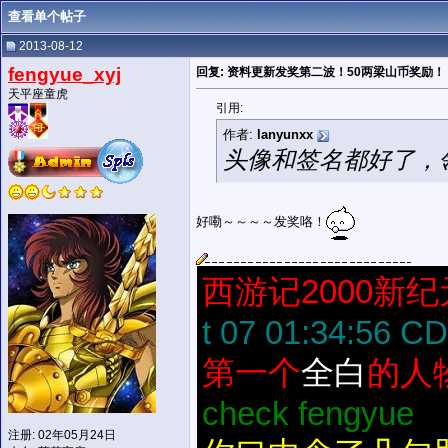
查看单个帖子
2013-08-12
fengyue_xyj
回复: 资料更新发奖第二波！50两梁山币奖励！
天平座童虎
引用:
作者:
lanyunxx
头像和签名都好了，
好嘞～～～～发奖咯！
西游记2000新
t 07 01:34:56 C
第一个
全白
的人
check fengyue
注册: 02年05月24日